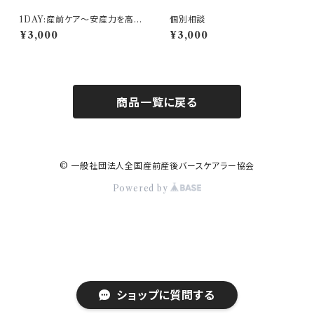
1DAY:産前ケア〜安産力を高め
個別相談
る方法〜
¥3,000
¥3,000
商品一覧に戻る
© 一般社団法人全国産前産後バースケアラー協会
Powered by
ショップに質問する