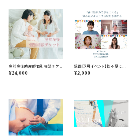
産前産後助産師個別相談チケッ
録画【9月イベント】鉄不足によ
ト5枚
るうつ症状を防ぐ
¥24,000
¥2,000