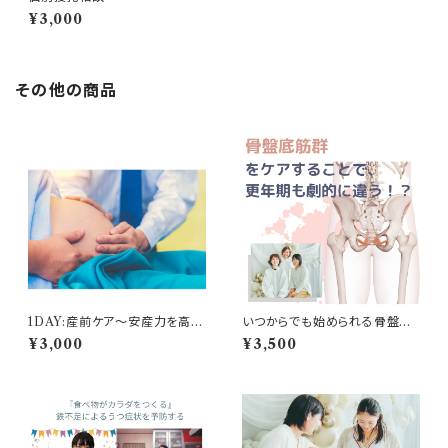
¥3,000
その他の商品
1DAY:産前ケア〜安産力を高め
いつからでも始められる骨盤底
る方法〜
筋セルフケア
¥3,000
¥3,500