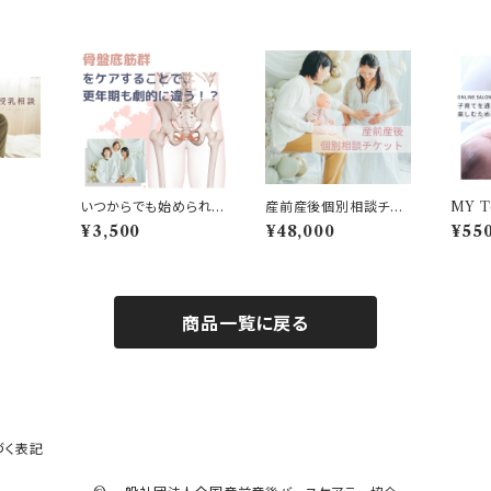
いつからでも始められる
産前産後個別相談チケ
MY Te
骨盤底筋セルフケア
ット10枚
on
¥3,500
¥48,000
¥55
商品一覧に戻る
づく表記