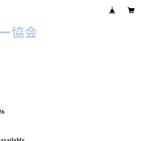
ー協会
26
 available