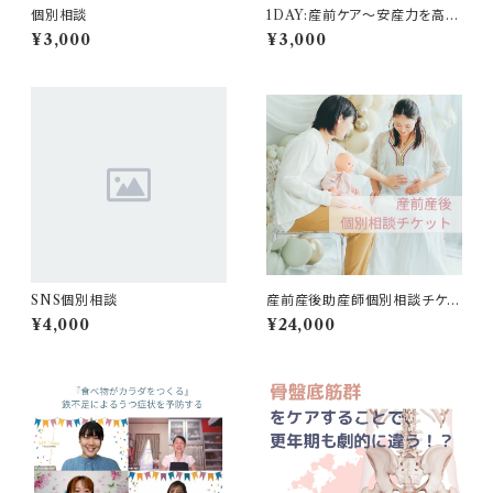
個別相談
1DAY:産前ケア〜安産力を高め
る方法〜
¥3,000
¥3,000
SNS個別相談
産前産後助産師個別相談チケッ
ト5枚
¥4,000
¥24,000